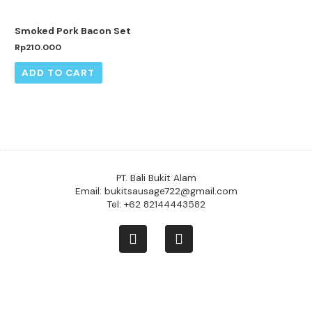
Smoked Pork Bacon Set
Rp
210.000
ADD TO CART
PT. Bali Bukit Alam
Email: bukitsausage722@gmail.com
Tel: +62 82144443582