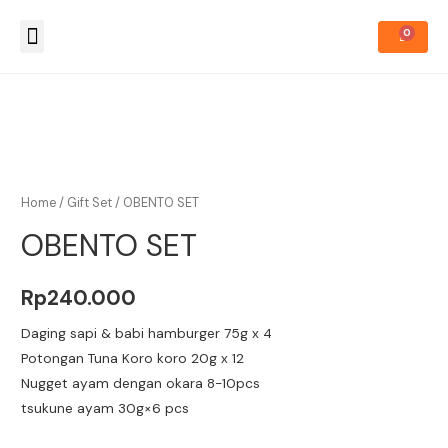
Tentang Kami
Cara Order
Tanya Jawab
Home
/
Gift Set
/ OBENTO SET
OBENTO SET
Rp
240.000
Daging sapi & babi hamburger 75g x 4
Potongan Tuna Koro koro 20g x 12
Nugget ayam dengan okara 8-10pcs
tsukune ayam 30g×6 pcs